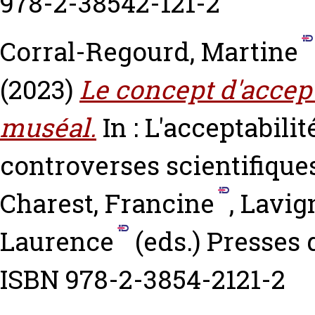
978-2-38542-121-2
Corral-Regourd, Martine
(2023)
Le concept d'accep
muséal.
In : L'acceptabilit
controverses scientifiqu
Charest, Francine
,
Lavign
Laurence
(eds.) Presses 
ISBN 978-2-3854-2121-2