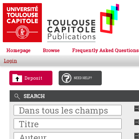
Homepage
Browse
Frequently Asked Questions
Login
Deposit
NEED HELP?
SEARCH