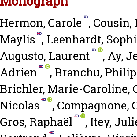
Monograph
Hermon, Carole
,
Cousin, 
Maylis
,
Leenhardt, Soph
Augusto, Laurent
,
Ay, J
Adrien
,
Branchu, Phili
Brichler, Marie-Caroline
,
Nicolas
,
Compagnone, 
Gros, Raphaël
,
Itey, Juli