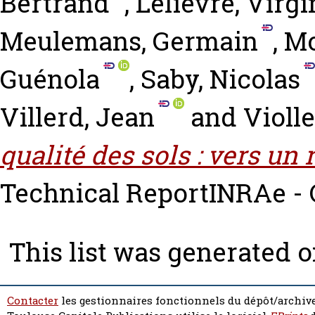
Bertrand
,
Lelièvre, Virgi
Meulemans, Germain
,
Mo
Guénola
,
Saby, Nicolas
Villerd, Jean
and
Violle
qualité des sols : vers un 
Technical ReportINRAe - 
This list was generated 
Contacter
les gestionnaires fonctionnels du dépôt/archive