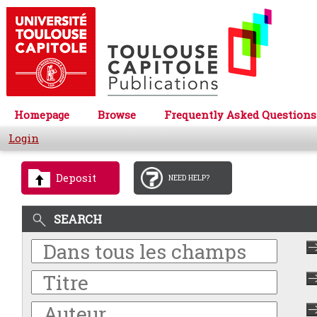
Homepage
Browse
Frequently Asked Questions
Login
Deposit
NEED HELP?
SEARCH