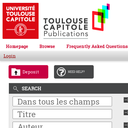
Homepage
Browse
Frequently Asked Questions
Login
Deposit
NEED HELP?
SEARCH