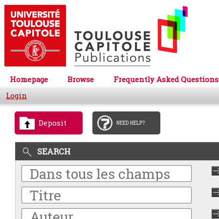
Homepage
Browse
Frequently Asked Questions
Login
Deposit
NEED HELP?
SEARCH