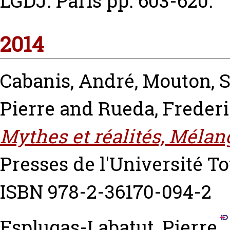
LGDJ. Paris pp. 603-620.
2014
Cabanis, André
,
Mouton, 
Pierre
and
Rueda, Freder
Mythes et réalités, Mélan
Presses de l'Université T
ISBN 978-2-36170-094-2
Esplugas-Labatut, Pierre