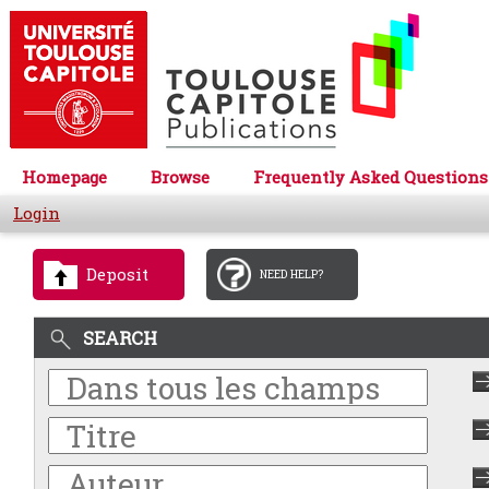
Homepage
Browse
Frequently Asked Questions
Login
Deposit
NEED HELP?
SEARCH