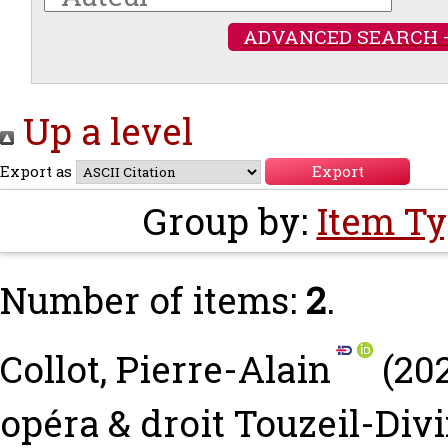
ADVANCED SEARCH 
Up a level
Export as
Group by:
Item T
Number of items:
2
.
Collot, Pierre-Alain
(20
opéra & droit
Touzeil-Div