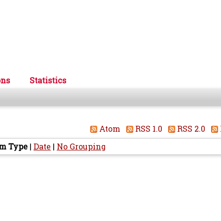
ons
Statistics
Atom
RSS 1.0
RSS 2.0
em Type
|
Date
|
No Grouping