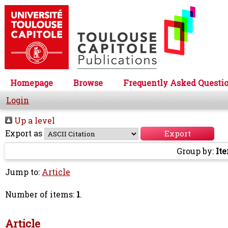
Homepage
Browse
Frequently Asked Questi
Login
Up a level
Export as
Group by:
It
Jump to:
Article
Number of items:
1
.
Article