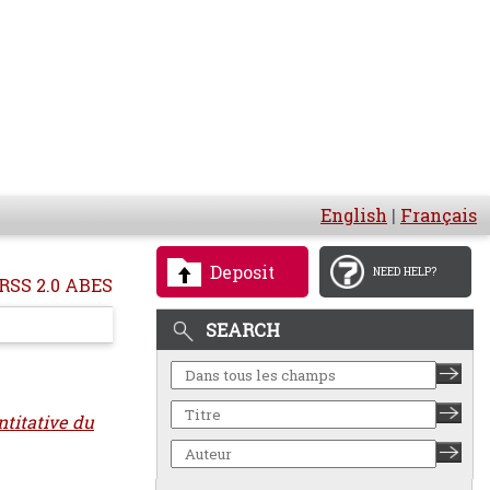
English
|
Français
Deposit
NEED HELP?
RSS 2.0 ABES
SEARCH
titative du