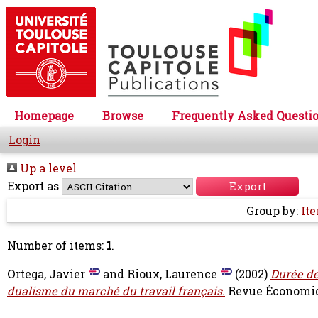
Homepage
Browse
Frequently Asked Questi
Login
Up a level
Export as
Group by:
It
Number of items:
1
.
Ortega, Javier
and
Rioux, Laurence
(2002)
Durée de
dualisme du marché du travail français.
Revue Économique