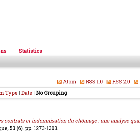
ons
Statistics
Atom
RSS 1.0
RSS 2.0
em Type
|
Date
|
No Grouping
s contrats et indemnisation du chômage : une analyse quan
, 53 (6). pp. 1273-1303.