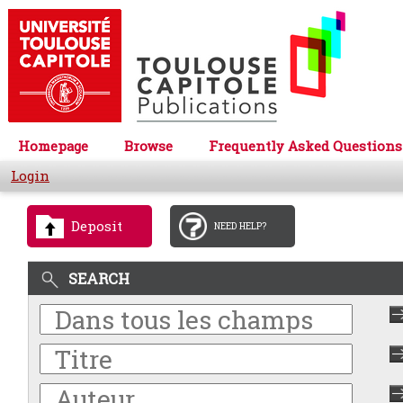
Homepage
Browse
Frequently Asked Questions
Login
Deposit
NEED HELP?
SEARCH