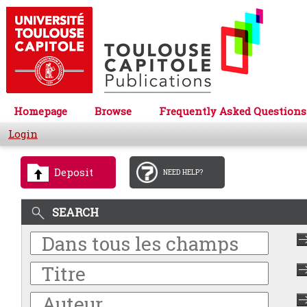
Homepage
Browse
Frequently Asked Questions
Login
Deposit
NEED HELP?
SEARCH