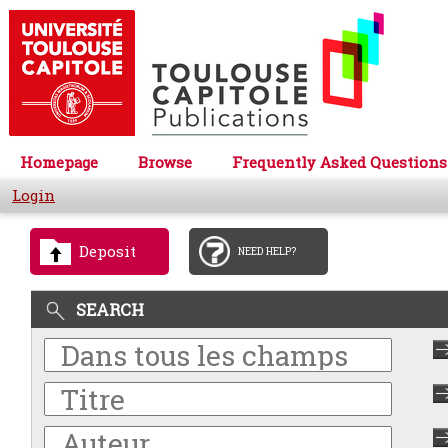
Homepage
Browse
Frequently Asked Questions
Login
Deposit
NEED HELP?
SEARCH