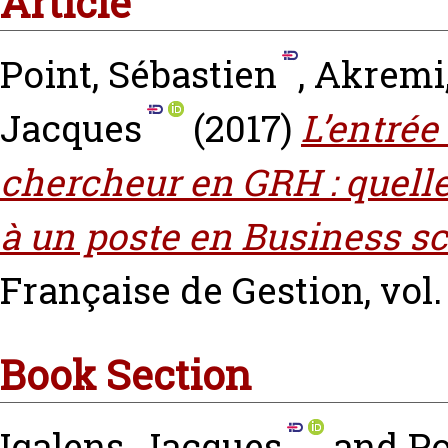
Article
Point, Sébastien
,
Akremi,
Jacques
(2017)
L’entrée
chercheur en GRH : quelles
à un poste en Business sc
Française de Gestion, vol. 
Book Section
Igalens, Jacques
and
Po