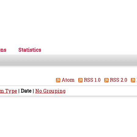
ons
Statistics
Atom
RSS 1.0
RSS 2.0
em Type
|
Date
|
No Grouping