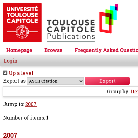
Homepage
Browse
Frequently Asked Questi
Login
Up a level
Export as
Group by:
It
Jump to:
2007
Number of items:
1
.
2007