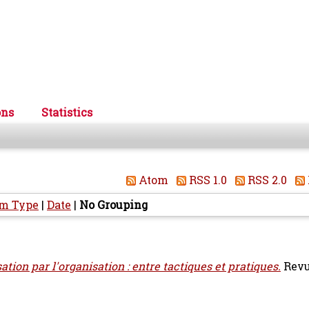
ons
Statistics
Atom
RSS 1.0
RSS 2.0
em Type
|
Date
|
No Grouping
sation par l'organisation : entre tactiques et pratiques.
Revu