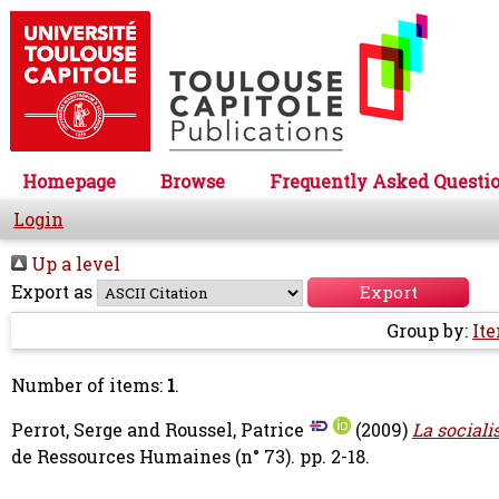
Homepage
Browse
Frequently Asked Questi
Login
Up a level
Export as
Group by:
It
Number of items:
1
.
Perrot, Serge
and
Roussel, Patrice
(2009)
La sociali
de Ressources Humaines (n° 73). pp. 2-18.