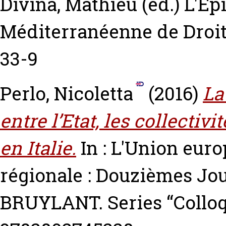
Divina, Mathieu
(ed.) L'Ep
Méditerranéenne de Droit
33-9
Perlo, Nicoletta
(2016)
La
entre l’Etat, les collectivi
en Italie.
In : L'Union euro
régionale : Douzièmes J
BRUYLANT. Series “Collo