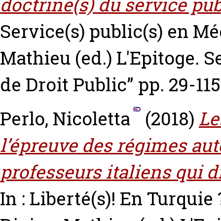
doctrine(s) du service pu
Service(s) public(s) en M
Mathieu
(ed.) L'Epitoge. 
de Droit Public” pp. 29-1
Perlo, Nicoletta
(2018)
Le
l’épreuve des régimes aut
professeurs italiens qui d
In : Liberté(s)! En Turqui