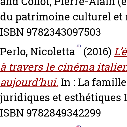
and
Collot, Pierre-Alain
(e
du patrimoine culturel et 
ISBN 9782343097503
Perlo, Nicoletta
(2016)
L’
à travers le cinéma italie
aujourd’hui.
In : La famill
juridiques et esthétiques 
ISBN 9782849342299