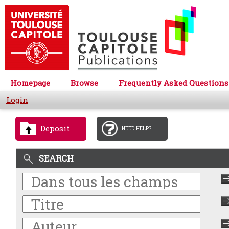
Homepage
Browse
Frequently Asked Questions
Login
Deposit
NEED HELP?
SEARCH