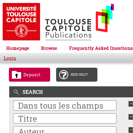
Homepage
Browse
Frequently Asked Questions
Login
Deposit
NEED HELP?
SEARCH