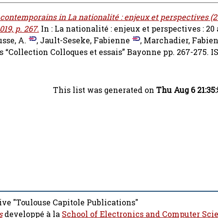
contemporains in La nationalité : enjeux et perspectives (2
19, p. 267.
In : La nationalité : enjeux et perspectives : 20
sse, A.
,
Jault-Seseke, Fabienne
,
Marchadier, Fabie
es “Collection Colloques et essais” Bayonne pp. 267-275. 
This list was generated on
Thu Aug 6 21:35
ive "Toulouse Capitole Publications"
s
developpé à la
School of Electronics and Computer Sci