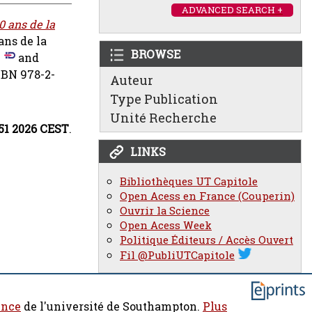
ADVANCED SEARCH +
0 ans de la
 ans de la
BROWSE
n
and
ISBN 978-2-
Auteur
Type Publication
Unité Recherche
:51 2026 CEST
.
LINKS
Bibliothèques UT Capitole
Open Acess en France (Couperin)
Ouvrir la Science
Open Acess Week
Politique Éditeurs / Accès Ouvert
Fil @PubliUTCapitole
ence
de l'université de Southampton.
Plus