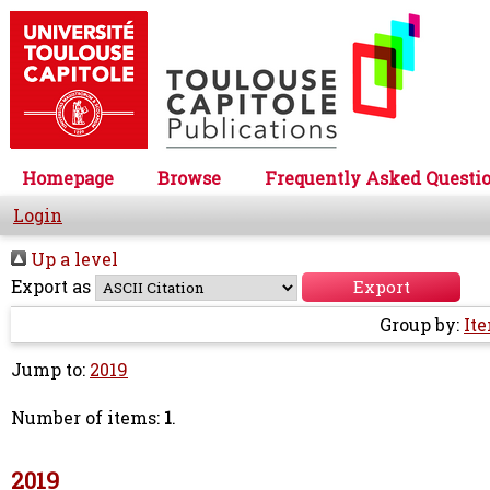
Homepage
Browse
Frequently Asked Questi
Login
Up a level
Export as
Group by:
It
Jump to:
2019
Number of items:
1
.
2019