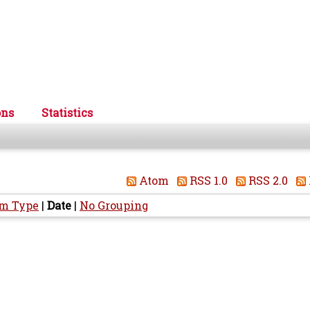
ons
Statistics
Atom
RSS 1.0
RSS 2.0
em Type
|
Date
|
No Grouping