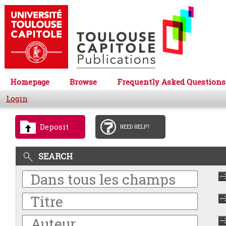
Homepage
Browse
Frequently Asked Questions
Login
Deposit
NEED HELP?
SEARCH