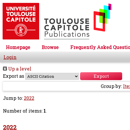
Homepage
Browse
Frequently Asked Questi
Login
Up a level
Export as
Group by:
It
Jump to:
2022
Number of items:
1
.
2022