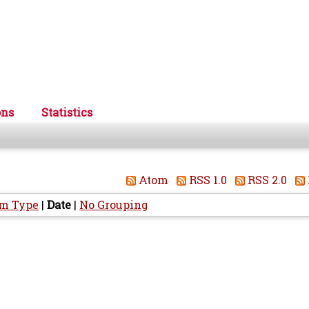
ons
Statistics
Atom
RSS 1.0
RSS 2.0
em Type
|
Date
|
No Grouping