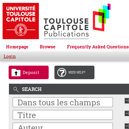
Homepage
Browse
Frequently Asked Questions
Login
Deposit
NEED HELP?
SEARCH