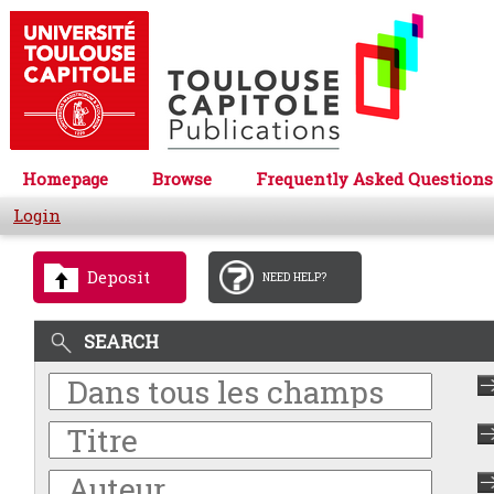
Homepage
Browse
Frequently Asked Questions
Login
Deposit
NEED HELP?
SEARCH