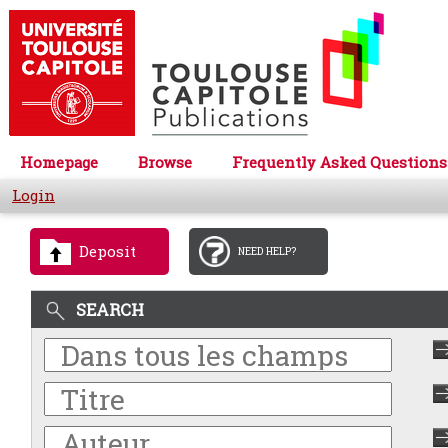
Homepage
Browse
Frequently Asked Questions
Login
Deposit
NEED HELP?
SEARCH