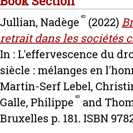
Book Section
Jullian, Nadège
(2022)
Br
retrait dans les sociétés c
In : L'effervescence du dr
siècle : mélanges en l'ho
Martin-Serf
Lebel, Christ
Galle, Philippe
and
Thom
Bruxelles p. 181. ISBN 97