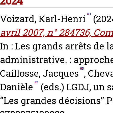
2024
Voizard, Karl-Henri
(202
avril 2007, n° 284736, C
In : Les grands arrêts de 
administrative. : approch
Caillosse, Jacques
,
Cheva
Danièle
(eds.) LGDJ, un s
“Les grandes décisions” P