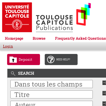
Homepage
Browse
Frequently Asked Questions
Login
Deposit
NEED HELP?
SEARCH