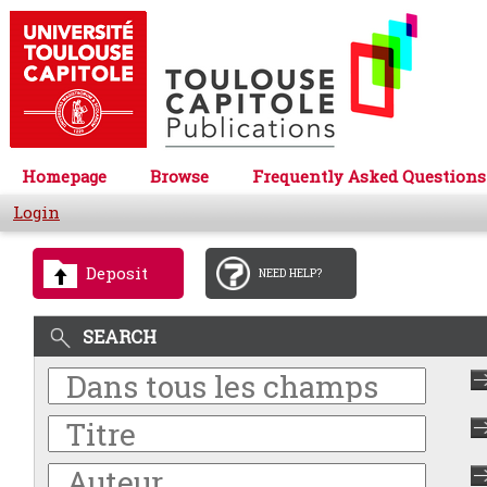
Homepage
Browse
Frequently Asked Questions
Login
Deposit
NEED HELP?
SEARCH