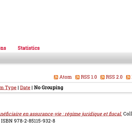
ons
Statistics
Atom
RSS 1.0
RSS 2.0
em Type
|
Date
|
No Grouping
néficiaire en assurance-vie : régime juridique et fiscal.
Coll
e ISBN 978-2-85115-932-8