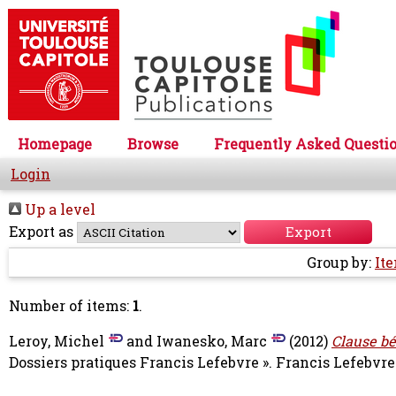
Homepage
Browse
Frequently Asked Questi
Login
Up a level
Export as
Group by:
It
Number of items:
1
.
Leroy, Michel
and
Iwanesko, Marc
(2012)
Clause bé
Dossiers pratiques Francis Lefebvre ». Francis Lefebvr