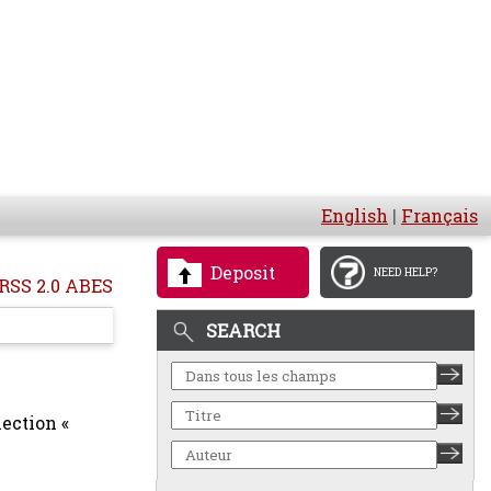
English
|
Français
Deposit
NEED HELP?
RSS 2.0 ABES
SEARCH
ection «