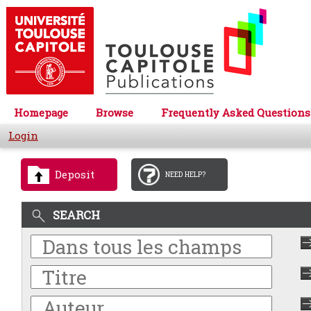
Homepage
Browse
Frequently Asked Questions
Login
Deposit
NEED HELP?
SEARCH