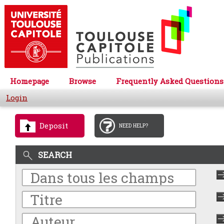
Homepage
Browse
Frequently Asked Questions
Login
Deposit
NEED HELP?
SEARCH