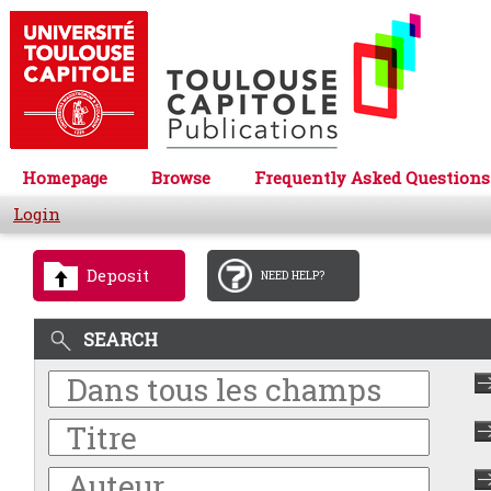
Homepage
Browse
Frequently Asked Questions
Login
Deposit
NEED HELP?
SEARCH