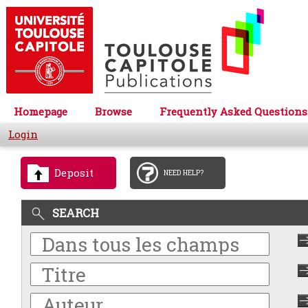
Homepage
Browse
Frequently Asked Questions
Login
Deposit
NEED HELP?
SEARCH