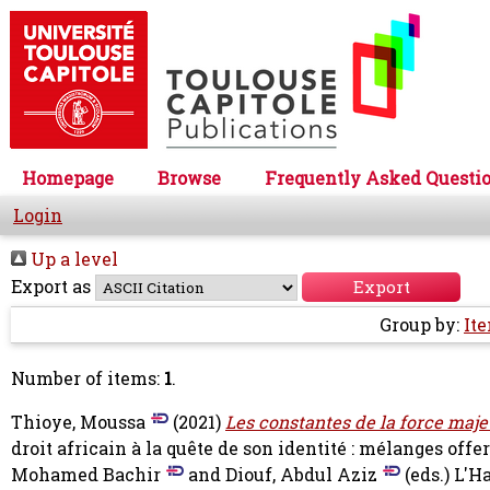
Homepage
Browse
Frequently Asked Questi
Login
Up a level
Export as
Group by:
It
Number of items:
1
.
Thioye, Moussa
(2021)
Les constantes de la force majeu
droit africain à la quête de son identité : mélanges of
Mohamed Bachir
and
Diouf, Abdul Aziz
(eds.) L'H