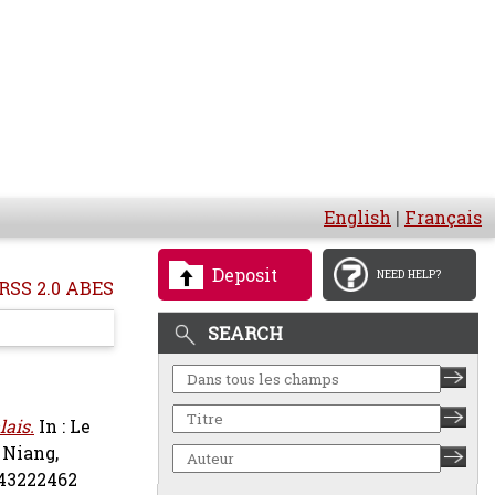
English
|
Français
Deposit
NEED HELP?
RSS 2.0 ABES
SEARCH
lais.
In : Le
,
Niang,
343222462