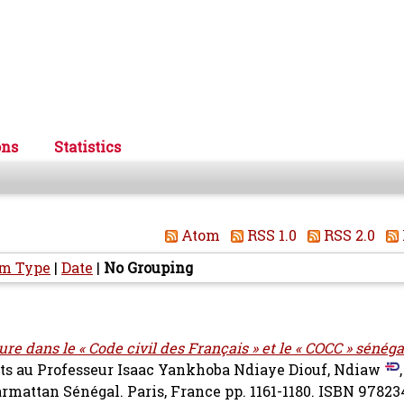
ons
Statistics
Atom
RSS 1.0
RSS 2.0
em Type
|
Date
|
No Grouping
re dans le « Code civil des Français » et le « COCC » sénéga
ferts au Professeur Isaac Yankhoba Ndiaye
Diouf, Ndiaw
armattan Sénégal. Paris, France pp. 1161-1180. ISBN 9782