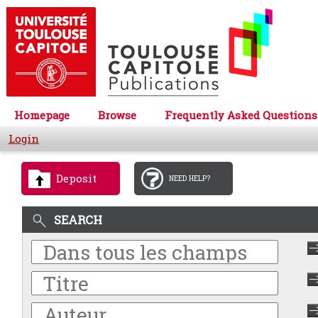
Homepage
Browse
Frequently Asked Questions
Login
Deposit
NEED HELP?
SEARCH