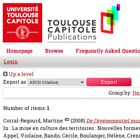
Homepage
Browse
Frequently Asked Questi
Login
Up a level
Export as
Group by:
It
Number of items:
1
.
Corral-Regourd, Martine
(2008)
De l’événementiel musé
In : La mise en culture des territoires : Nouvelles forme
Appel, Violaine
,
Bando, Cécile
,
Boulanger, Hélène
,
Crenn