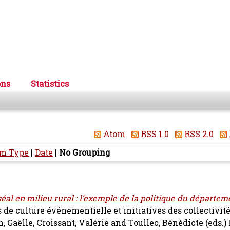
ons
Statistics
Atom
RSS 1.0
RSS 2.0
em Type
|
Date
|
No Grouping
al en milieu rural : l’exemple de la politique du départem
s de culture événementielle et initiatives des collectivit
, Gaëlle
,
Croissant, Valérie
and
Toullec, Bénédicte
(eds.)