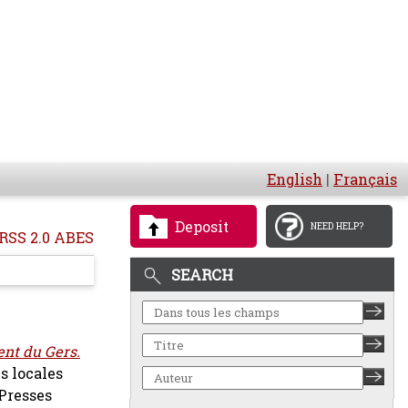
English
|
Français
Deposit
NEED HELP?
RSS 2.0 ABES
SEARCH
ent du Gers.
és locales
 Presses