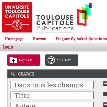
Homepage
Browse
Frequently Asked Questions
Login
Deposit
NEED HELP?
SEARCH