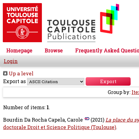
Homepage
Browse
Frequently Asked Questi
Login
Up a level
Export as
Group by:
It
Number of items:
1
.
Bourdin Da Rocha Capela, Carole
(2021)
La place du sy
doctorale Droit et Science Politique (Toulouse)
.