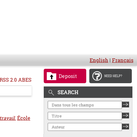
English
|
Français
Deposit
NEED HELP?
RSS 2.0 ABES
SEARCH
ravail.
École