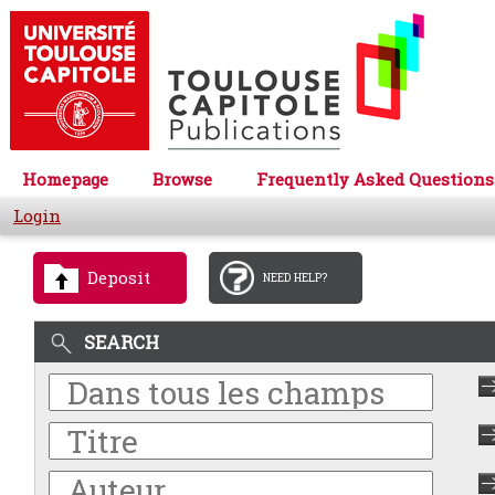
Homepage
Browse
Frequently Asked Questions
Login
Deposit
NEED HELP?
SEARCH