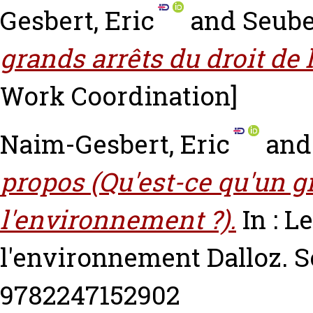
Gesbert, Eric
and
Seube
grands arrêts du droit de
Work Coordination]
Naim-Gesbert, Eric
an
propos (Qu'est-ce qu'un gr
l'environnement ?).
In : L
l'environnement Dalloz. S
9782247152902