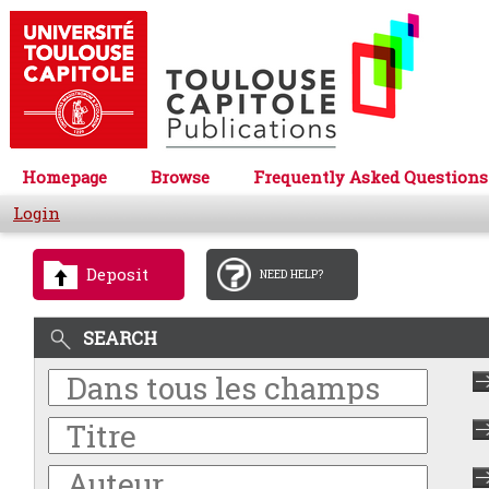
Homepage
Browse
Frequently Asked Questions
Login
Deposit
NEED HELP?
SEARCH