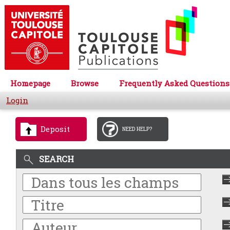
Homepage
Browse
Frequently Asked Questions
Login
Deposit
NEED HELP?
SEARCH