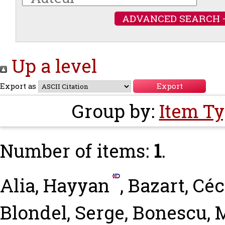
ADVANCED SEARCH 
Up a level
Export as
Group by:
Item T
Number of items:
1
.
Alia, Hayyan
,
Bazart, Céc
Blondel, Serge
,
Bonescu, 