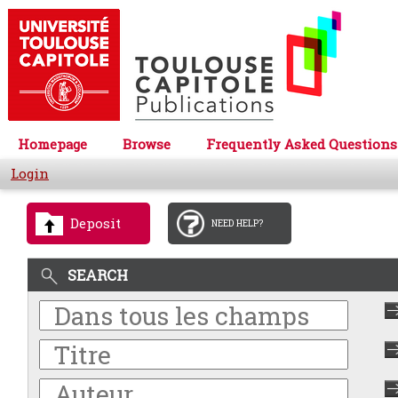
Homepage
Browse
Frequently Asked Questions
Login
Deposit
NEED HELP?
SEARCH