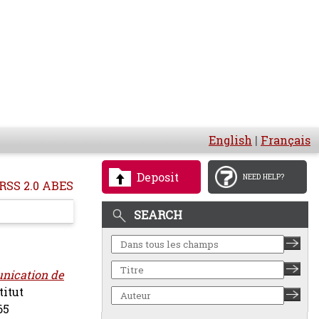
English
|
Français
Deposit
NEED HELP?
RSS 2.0 ABES
SEARCH
nication de
titut
65