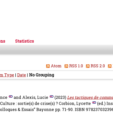
ons
Statistics
Atom
RSS 1.0
RSS 2.0
em Type
|
Date
|
No Grouping
ance
and
Alexis, Lucie
(2023)
Les tactiques de commu
 Culture : sortie(s) de crise(s) ?
Corbion, Lycette
(ed.) Ins
Colloques & Essais” Bayonne pp. 71-90. ISBN 97823703239