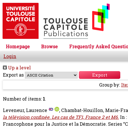
Homepage
Browse
Frequently Asked Questi
Login
Up a level
Export as
Group by:
It
Number of items:
1
.
Leveneur, Laurence
,
Chambat-Houillon, Marie-Fr
la télévision confinée. Les cas de TF1, France 2 et M6.
In :
Francophone pour la Justice et la Démocratie. Series “