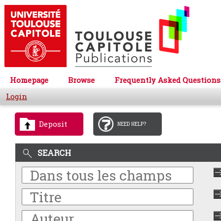
Homepage
Browse
Frequently Asked Questions
Login
Deposit
NEED HELP?
SEARCH