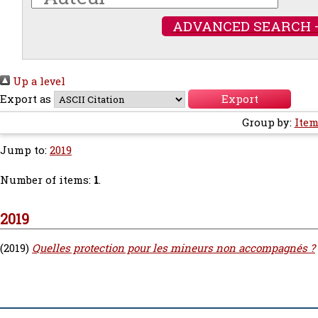
ADVANCED SEARCH 
Up a level
Export as
Group by:
Item
Jump to:
2019
Number of items:
1
.
2019
(2019)
Quelles protection pour les mineurs non accompagnés ?