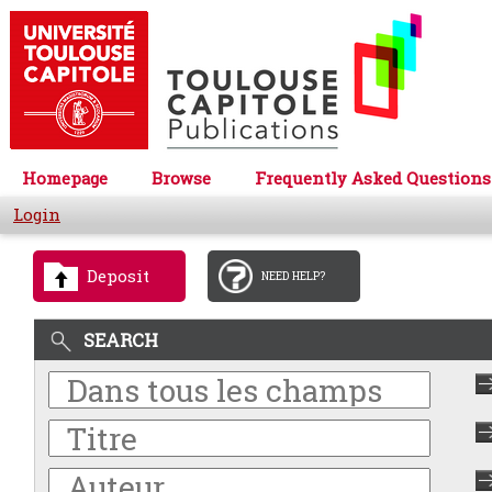
Homepage
Browse
Frequently Asked Questions
Login
Deposit
NEED HELP?
SEARCH