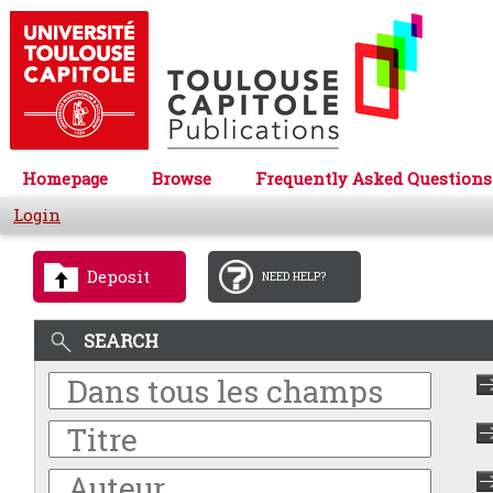
Homepage
Browse
Frequently Asked Questions
Login
Deposit
NEED HELP?
SEARCH