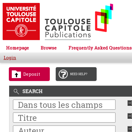
Homepage
Browse
Frequently Asked Questions
Login
Deposit
NEED HELP?
SEARCH