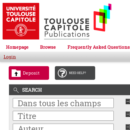
Homepage
Browse
Frequently Asked Questions
Login
Deposit
NEED HELP?
SEARCH