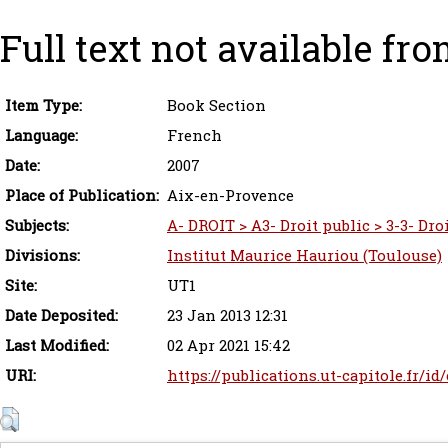
Full text not available fro
Item Type:
Book Section
Language:
French
Date:
2007
Place of Publication:
Aix-en-Provence
Subjects:
A- DROIT > A3- Droit public > 3-3- Dro
Divisions:
Institut Maurice Hauriou (Toulouse)
Site:
UT1
Date Deposited:
23 Jan 2013 12:31
Last Modified:
02 Apr 2021 15:42
URI:
https://publications.ut-capitole.fr/id