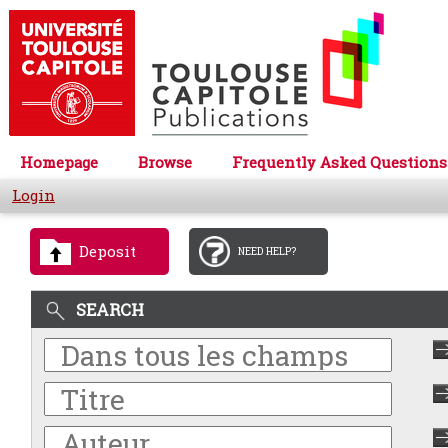
Homepage
Browse
Frequently Asked Questions
Login
Deposit
NEED HELP?
SEARCH