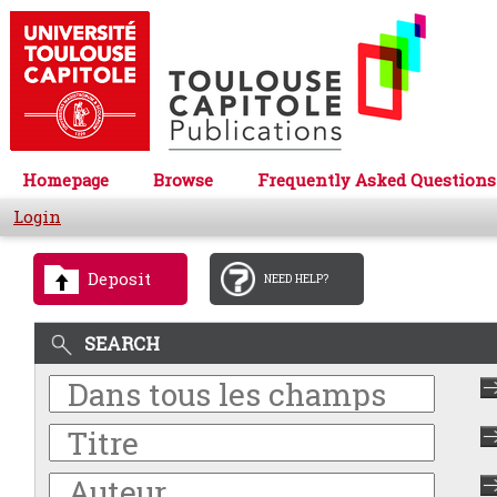
Homepage
Browse
Frequently Asked Questions
Login
Deposit
NEED HELP?
SEARCH