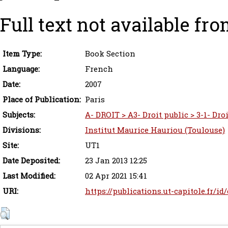
Full text not available fro
Item Type:
Book Section
Language:
French
Date:
2007
Place of Publication:
Paris
Subjects:
A- DROIT > A3- Droit public > 3-1- Dro
Divisions:
Institut Maurice Hauriou (Toulouse)
Site:
UT1
Date Deposited:
23 Jan 2013 12:25
Last Modified:
02 Apr 2021 15:41
URI:
https://publications.ut-capitole.fr/id