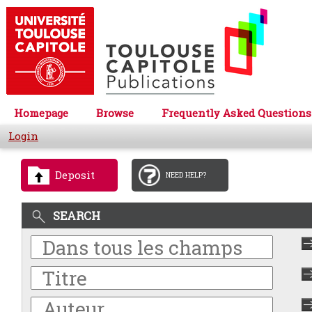
Homepage
Browse
Frequently Asked Questions
Login
Deposit
NEED HELP?
SEARCH