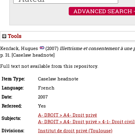
ADVANCED SEARCH 
Tools
Kenfack, Hugues
(2007)
Illettrisme et consentement à une 
p. 31.
[Caselaw headnote]
Full text not available from this repository.
Item Type:
Caselaw headnote
Language:
French
Date:
2007
Refereed:
Yes
A- DROIT > A4- Droit privé
Subjects:
A- DROIT > A4- Droit privé > 4-1- Droit civil
Divisions:
Institut de droit privé (Toulouse)