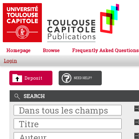
Homepage
Browse
Frequently Asked Questions
Login
Deposit
NEED HELP?
SEARCH