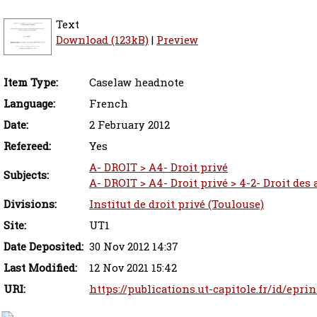
Text
Download (123kB)
|
Preview
Item Type:
Caselaw headnote
Language:
French
Date:
2 February 2012
Refereed:
Yes
A- DROIT > A4- Droit privé
Subjects:
A- DROIT > A4- Droit privé > 4-2- Droit des
Divisions:
Institut de droit privé (Toulouse)
Site:
UT1
Date Deposited:
30 Nov 2012 14:37
Last Modified:
12 Nov 2021 15:42
URI:
https://publications.ut-capitole.fr/id/epri