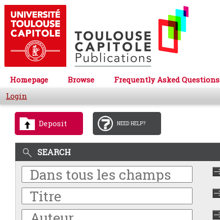
Homepage
Browse
Frequently Asked Questions
Login
Deposit
NEED HELP?
SEARCH