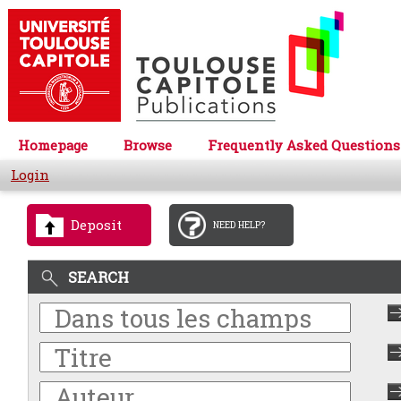
Homepage
Browse
Frequently Asked Questions
Login
Deposit
NEED HELP?
SEARCH