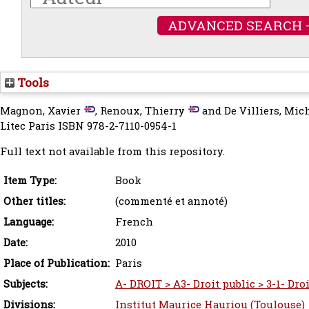
ADVANCED SEARCH 
Tools
Magnon, Xavier
,
Renoux, Thierry
and
De Villiers, Mic
Litec Paris ISBN 978-2-7110-0954-1
Full text not available from this repository.
Item Type:
Book
Other titles:
(commenté et annoté)
Language:
French
Date:
2010
Place of Publication:
Paris
Subjects:
A- DROIT > A3- Droit public > 3-1- Dro
Divisions:
Institut Maurice Hauriou (Toulouse)