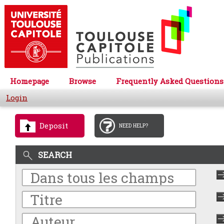
Homepage
Browse
Frequently Asked Questions
Login
Deposit
NEED HELP?
SEARCH