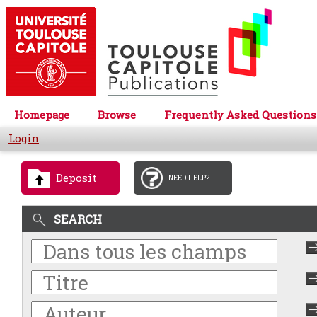
Homepage
Browse
Frequently Asked Questions
Login
Deposit
NEED HELP?
SEARCH